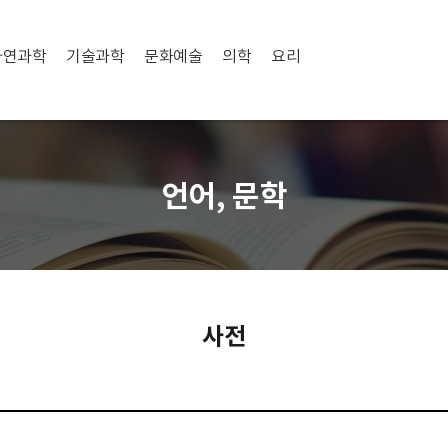
자연과학
기술과학
문화예술
의학
요리
언어, 문학
사전