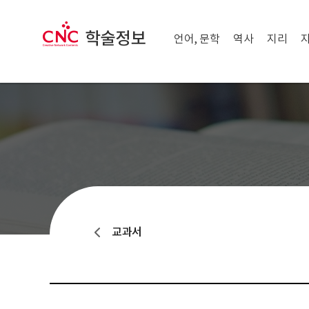
메뉴 닫기
CNC 학술정보
메뉴 열기
언어, 문학
역사
지리
교과서