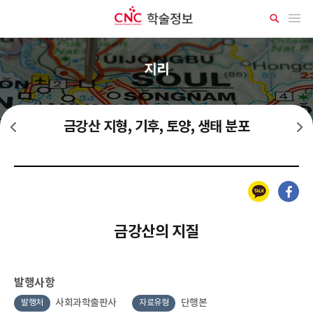
CNC 학술정보
메뉴 열기
상
세
검
색
지리
금강산 지형, 기후, 토양, 생태 분포
금강산 문화 유산 자료
금강산 유적 유물, 문화 예술
카카오톡
페이스북
금강산의 지질
발행사항
사회과학출판사
단행본
발행처
자료유형