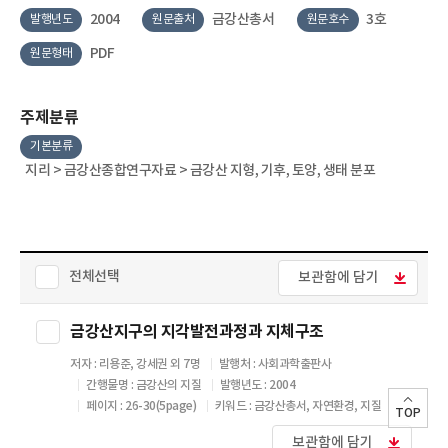
2004
금강산총서
3호
발행년도
원문출처
원문호수
PDF
원문형태
주제분류
기본분류
지리 > 금강산종합연구자료 > 금강산 지형, 기후, 토양, 생태 분포
전체선택
보관함에 담기
금강산지구의 지각발전과정과 지체구조
저자 : 리용준, 강세권 외 7명
발행처 : 사회과학출판사
간행물명 : 금강산의 지질
발행년도 : 2004
페이지 : 26-30(5page)
키워드 : 금강산총서, 자연환경, 지질
TOP
보관함에 담기