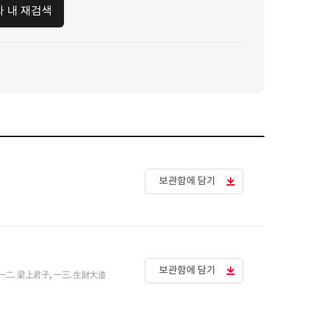
과 내 재검색
보관함에 담기
보관함에 담기
 一二. 梁上君子, 一三. 生財大道