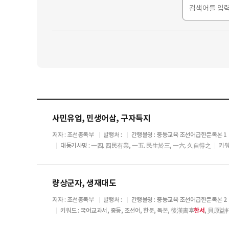
사민유업, 민생어삼, 구자득지
저자 : 조선총독부
발행처 :
간행물명 : 중등교육 조선어급한문독본 1
대등기사명 : 一四. 四民有業, 一五. 民生於三, 一六. 久自得之
키워
량상군자, 생재대도
저자 : 조선총독부
발행처 :
간행물명 : 중등교육 조선어급한문독본 2
키워드 : 국어교과서, 중등, 조선어, 한문, 독본, 後漢書후
한서
, 貝原