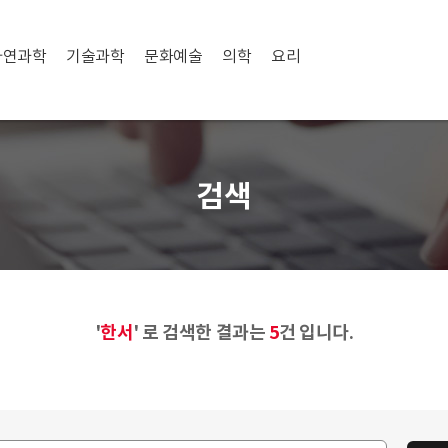
자연과학
기술과학
문화예술
의학
요리
검색
'
한서
' 로 검색한 결과는
5
건 입니다.