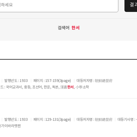
결
검색어
한서
발행년도 : 1933
페이지 : 157-159(3page)
대등저자명 : 朝鮮總督府
드 : 국어교과서, 중등, 조선어, 한문, 독본, 漢書
한서
, 小學소학
발행년도 : 1933
페이지 : 129-131(3page)
대등저자명 : 朝鮮總督府
대등기사명 :
益軒가이바라엣켄