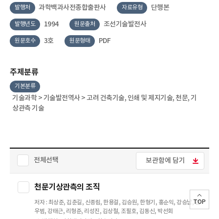
과학백과사전종합출판사
단행본
발행처
자료유형
1994
조선기술발전사
발행년도
원문출처
3호
PDF
원문호수
원문형태
주제분류
기본분류
기술과학 > 기술발전역사 > 고려 건축기술, 인쇄 및 제지기술, 천문, 기
상관측 기술
전체선택
보관함에 담기
천문기상관측의 조직
TOP
저자 : 최상준, 김춘길, 신종림, 한용걸, 김승원, 한형기, 홍순익, 강승남, 김
우범, 강태근, 리형준, 리성진, 김상철, 조필호, 김동신, 박선회