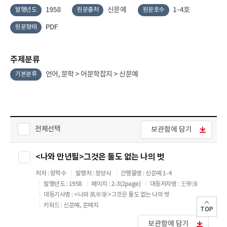
1958
신문예
1-4호
발행년도
원문출처
원문호수
PDF
원문형태
주제분류
언어, 문학 > 어문학잡지 > 신문예
기본분류
전체선택
보관함에 담기
<나와 만년필>그것은 둘도 없는 나의 벗
저자 : 왕학수
발행처 : 정양사
간행물명 : 신문예 1-4
발행년도 : 1958
페이지 : 2-3(2page)
대등저자명 : 王學洙
대등기사명 : <나와 萬年筆>그것은 둘도 없는 나의 벗
키워드 : 신문예, 문예지
TOP
보관함에 담기