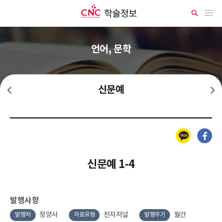
CNC 학술정보
메뉴 열기
상
세
검
색
언어, 문학
신문예
신계단
신시단
카카오톡
페이스북
신문예 1-4
발행사항
정양사
전자저널
월간
발행처
자료유형
발행주기