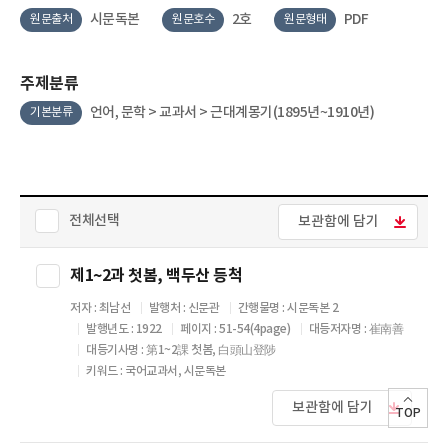
시문독본
2호
PDF
원문출처
원문호수
원문형태
주제분류
언어, 문학 > 교과서 > 근대계몽기(1895년~1910년)
기본분류
전체선택
보관함에 담기
제1~2과 첫봄, 백두산 등척
저자 : 최남선
발행처 : 신문관
간행물명 : 시문독본 2
발행년도 : 1922
페이지 : 51-54(4page)
대등저자명 : 崔南善
대등기사명 : 第1~2課 첫봄, 白頭山登陟
키워드 : 국어교과서, 시문독본
보관함에 담기
TOP