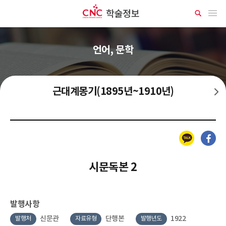
CNC 학술정보
메뉴 열기
상
세
검
색
언어, 문학
근대계몽기(1895년~1910년)
일제강점기 일본 본토 국어교과서 (1910년~1945년)
카카오톡
페이스북
시문독본 2
발행사항
신문관
단행본
1922
발행처
자료유형
발행년도