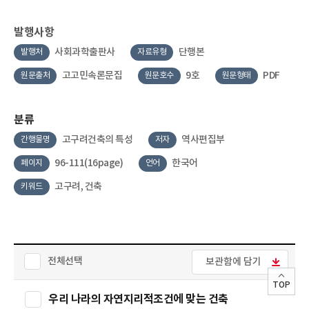
발행사항
사회과학출판사
단행본
발행처
자료유형
고고민속론문집
9호
PDF
원문출처
원문호수
원문형태
분류
고구려건축의 특성
역사편집부
간행물명
저자
96-111(16page)
한국어
페이지
언어
고구려, 건축
키워드
전체선택
보관함에 담기
TOP
우리 나라의 자연지리적조건에 맞는 건축