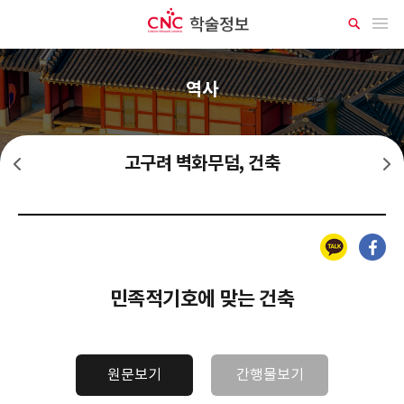
CNC 학술정보
메뉴 열기
상
세
검
색
역사
고구려 벽화무덤, 건축
고구려 예술
조선사람 혈청학
카카오톡
페이스북
민족적기호에 맞는 건축
원문보기
간행물보기