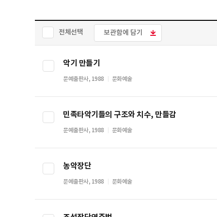
전체선택
보관함에 담기
악기 만들기
문예출판사, 1988
문화예술
민족타악기들의 구조와 치수, 만들감
문예출판사, 1988
문화예술
농악장단
문예출판사, 1988
문화예술