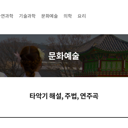
자연과학
기술과학
문화예술
의학
요리
문화예술
타악기 해설, 주법, 연주곡