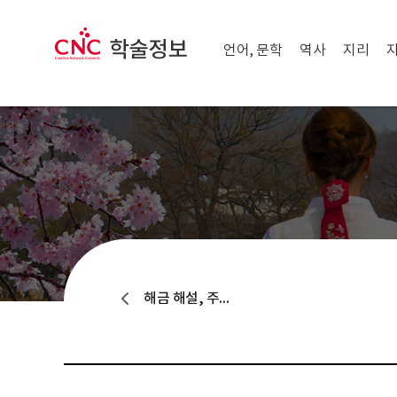
메뉴 닫기
CNC 학술정보
메뉴 열기
언어, 문학
역사
지리
해금 해설, 주법, 연주곡