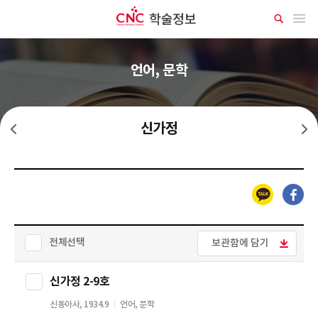
CNC 학술정보
메뉴 열기
상
세
검
색
언어, 문학
신가정
학지광
신여자
카카오톡
페이스북
전체선택
보관함에 담기
신가정 2-9호
신동아사, 1934.9
언어, 문학