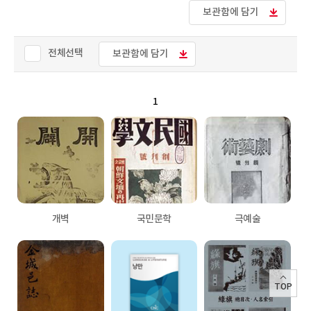
보관함에 담기
전체선택
보관함에 담기
1
개벽
국민문학
극예술
TOP