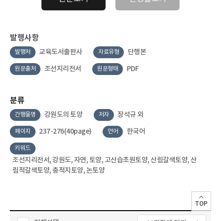
발행사항
교육도서출판사
단행본
발행처
자료유형
조선지리전서
PDF
원문출처
원문형태
분류
강원도의 토양
장석규 외
간행물명
저자
237-276(40page)
한국어
페이지
언어
키워드
조선지리전서, 강원도, 자연, 토양, 고산습초원토양, 산림갈색토양, 산
림적갈색토양, 충적지토양, 논토양
TOP