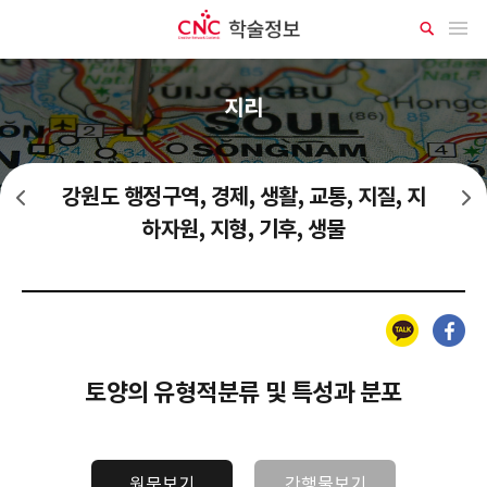
CNC 학술정보
메뉴 열기
상
세
검
색
지리
강원도 행정구역, 경제, 생활, 교통, 지질, 지
한반도 간석지 해양, 기후, 토양, 생물
한반도 수자원, 강하천, 지하수 분포, 수자원 지표, 강수, 수자원 이용
하자원, 지형, 기후, 생물
카카오톡
페이스북
토양의 유형적분류 및 특성과 분포
원문보기
간행물보기