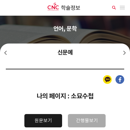
CNC 학술정보
메뉴 열기
상
세
검
색
언어, 문학
신문예
신계단
신시단
카카오톡
페이스북
나의 페이지 : 소묘수첩
원문보기
간행물보기