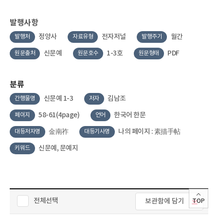
발행사항
정양사
전자저널
월간
발행처
자료유형
발행주기
신문예
1-3호
PDF
원문출처
원문호수
원문형태
분류
신문예 1-3
김남조
간행물명
저자
58-61(4page)
한국어 한문
페이지
언어
金南祚
나의 페이지 : 素描手帖
대등저자명
대등기사명
신문예, 문예지
키워드
전체선택
보관함에 담기
TOP