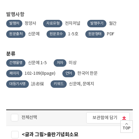
발행사항
정양사
전자저널
월간
발행처
자료유형
발행주기
신문예
1-5호
PDF
원문출처
원문호수
원문형태
분류
신문예 1-5
미상
간행물명
저자
102-109(8page)
한국어 한문
페이지
언어
讀者欄
신문예, 문예지
대등기사명
키워드
전체선택
보관함에 담기
TOP
<글과 그림>출판기념회소묘