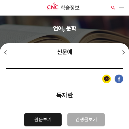
CNC 학술정보
메뉴 열기
상
세
검
색
언어, 문학
신문예
신계단
신시단
카카오톡
페이스북
독자란
원문보기
간행물보기