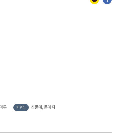
등마루
신문예, 문예지
키워드