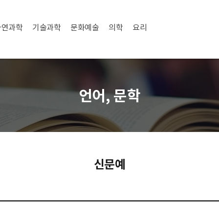
자연과학
기술과학
문화예술
의학
요리
언어, 문학
신문예