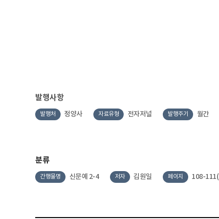
발행사항
정양사
전자저널
월간
발행처
자료유형
발행주기
분류
신문예 2-4
김원일
108-111
간행물명
저자
페이지