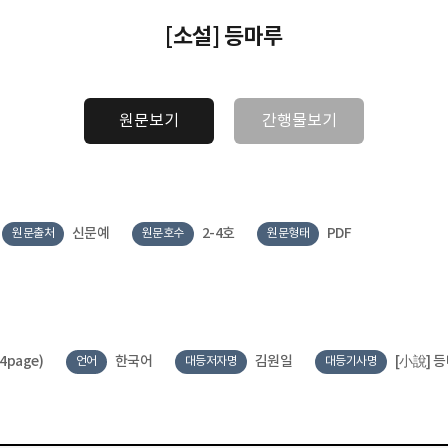
[소설] 등마루
원문보기
간행물보기
신문예
2-4호
PDF
원문출처
원문호수
원문형태
(4page)
한국어
김원일
[小說] 
언어
대등저자명
대등기사명