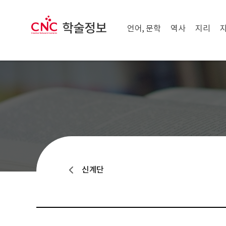
메뉴 닫기
CNC 학술정보
메뉴 열기
언어, 문학
역사
지리
신계단