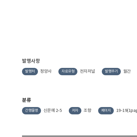
발행사항
정양사
전자저널
월간
발행처
자료유형
발행주기
분류
신문예 2-5
조향
19-19(1pa
간행물명
저자
페이지