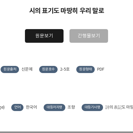
시의 표기도 마땅히 우리 말로
원문보기
간행물보기
신문예
2-5호
PDF
원문출처
원문호수
원문형태
ge)
한국어
조향
詩의 表記도 마땅
언어
대등저자명
대등기사명