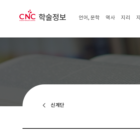
메뉴 닫기
CNC 학술정보
메뉴 열기
언어, 문학
역사
지리
신계단