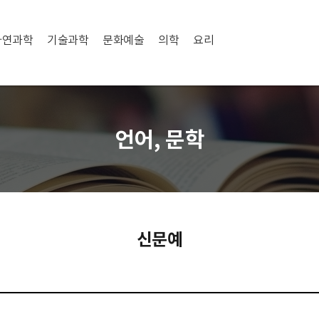
자연과학
기술과학
문화예술
의학
요리
언어, 문학
신문예