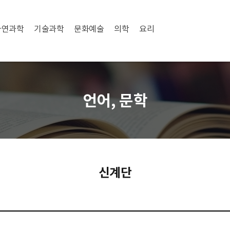
자연과학
기술과학
문화예술
의학
요리
언어, 문학
신계단