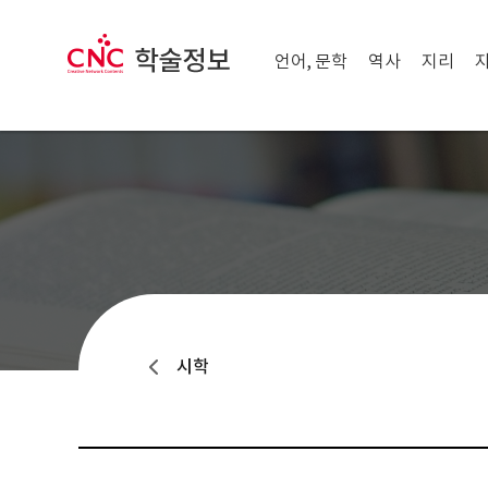
메뉴 닫기
CNC 학술정보
메뉴 열기
언어, 문학
역사
지리
시학