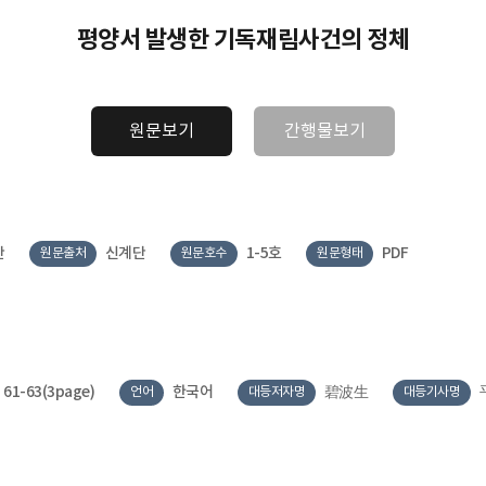
평양서 발생한 기독재림사건의 정체
원문보기
간행물보기
간
신계단
1-5호
PDF
원문출처
원문호수
원문형태
61-63(3page)
한국어
碧波生
언어
대등저자명
대등기사명