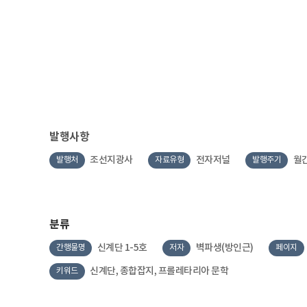
발행사항
조선지광사
전자저널
월
발행처
자료유형
발행주기
분류
신계단 1-5호
벽파생(방인근)
간행물명
저자
페이지
신계단, 종합잡지, 프롤레타리아 문학
키워드